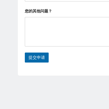
e
d
您的其他问题？
S
t
a
t
e
s
提交申请
+
1