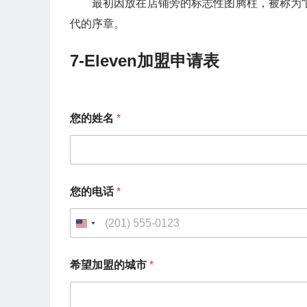
最初因放在店铺旁的标志性图腾柱，被称为“图腾店
代的序章。
7-Eleven加盟申请表
*
您的姓名
*
希
望
加
盟
的
城
您的电话
*
市
您
的
U
姓
n
名
希望加盟的城市
*
i
t