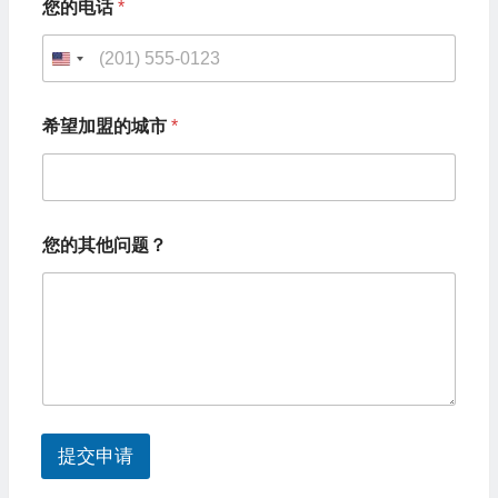
您的电话
*
U
n
您
希望加盟的城市
*
的
i
其
t
他
问
e
题
d
？
您的其他问题？
希
S
望
加
t
盟
a
的
城
t
市
e
*
s
提交申请
+