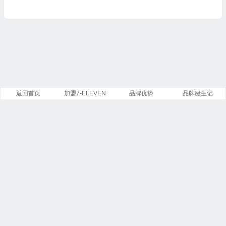
1
返回首页
加盟7-ELEVEN
品牌优势
品牌诞生记
Copyright ©
7-Eleven
便利店有限公司 版权所有.