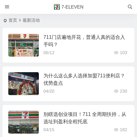
7-ELEVEN
首页
最新活动
711门店遍地开花，普通人真的适合入
手吗？
06/12
103
为什么这么多人选择加盟711便利店？
优势盘点
04/20
230
别瞎选创业项目！711 全周期扶持，从
选址到盈利全程托底
04/15
182