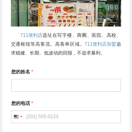
711便利店
选址在写字楼、商圈、医院、高校、
交通枢纽等高客流、高客单区域。
711便利店加盟
追
求稳健、长期、低波动的回报，不追求暴利。
您的姓名
*
您的电话
*
U
n
您