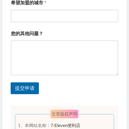
希望加盟的城市
*
的
i
其
t
他
问
e
题
d
？
您的其他问题？
*
S
*
t
a
t
e
s
提交申请
+
1
文章版权声明
1、本网站名称：
7-Eleven便利店