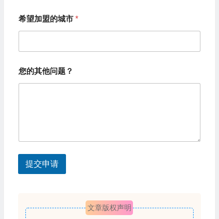
o
希望加盟的城市
*
c
o
u
您
n
您的其他问题？
的
t
电
话
r
您
y
的
姓
s
名
您
e
的
l
姓
提交申请
名
e
c
t
文章版权声明
e