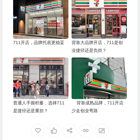
711开店，品牌托底更稳妥
背靠大品牌开店，711是创
业捷径还是负担？
普通人手握积蓄，选择711
背靠成熟品牌，711开店
是捷径还是重担？
少走创业弯路