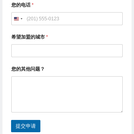
？
您的电话
*
*
*
U
n
希望加盟的城市
*
i
t
e
d
您的其他问题？
S
t
a
t
e
s
提交申请
+