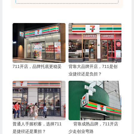
711开店，品牌托底更稳妥
背靠大品牌开店，711是创
业捷径还是负担？
普通人手握积蓄，选择711
背靠成熟品牌，711开店
是捷径还是重担？
少走创业弯路