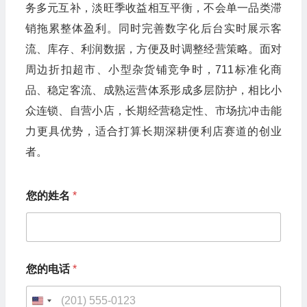
务多元互补，淡旺季收益相互平衡，不会单一品类滞
销拖累整体盈利。同时完善数字化后台实时展示客
流、库存、利润数据，方便及时调整经营策略。面对
周边折扣超市、小型杂货铺竞争时，711标准化商
品、稳定客流、成熟运营体系形成多层防护，相比小
众连锁、自营小店，长期经营稳定性、市场抗冲击能
力更具优势，适合打算长期深耕便利店赛道的创业
者。
*
您的姓名
*
您
的
姓
名
*
您的电话
*
U