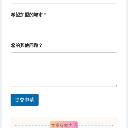
n
希望加盟的城市
*
i
t
e
d
您的其他问题？
S
t
a
t
e
s
提交申请
+
1
文章版权声明