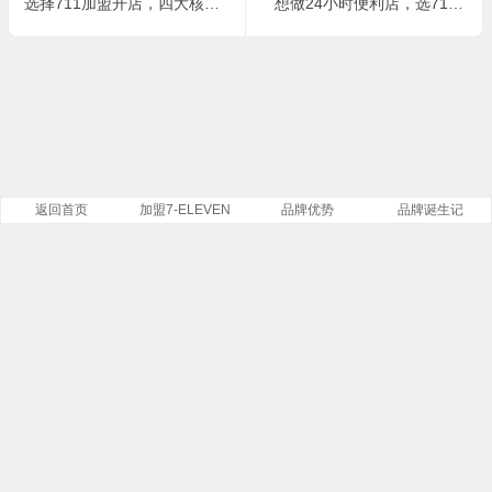
选择711加盟开店，四大核心优势助力稳定创业
想做24小时便利店，选711便利店会不会踩坑？
返回首页
加盟7-ELEVEN
品牌优势
品牌诞生记