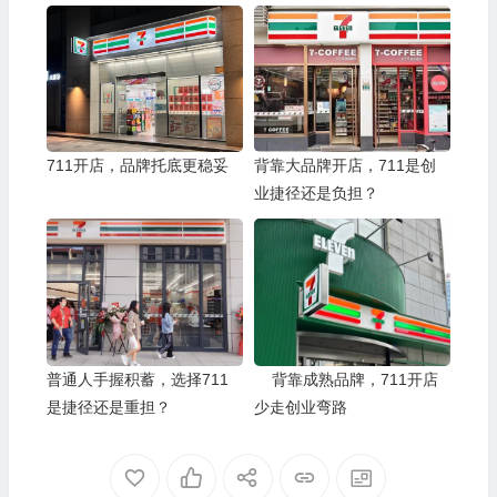
711开店，品牌托底更稳妥
背靠大品牌开店，711是创
业捷径还是负担？
普通人手握积蓄，选择711
背靠成熟品牌，711开店
是捷径还是重担？
少走创业弯路