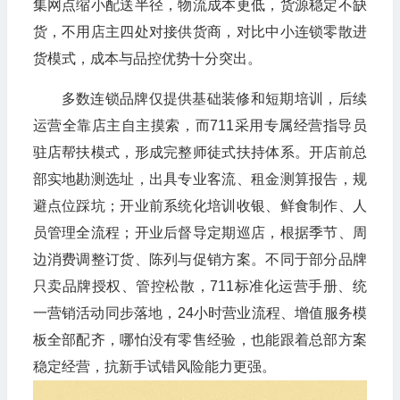
集网点缩小配送半径，物流成本更低，货源稳定不缺
货，不用店主四处对接供货商，对比中小连锁零散进
货模式，成本与品控优势十分突出。
多数连锁品牌仅提供基础装修和短期培训，后续
运营全靠店主自主摸索，而711采用专属经营指导员
驻店帮扶模式，形成完整师徒式扶持体系。开店前总
部实地勘测选址，出具专业客流、租金测算报告，规
避点位踩坑；开业前系统化培训收银、鲜食制作、人
员管理全流程；开业后督导定期巡店，根据季节、周
边消费调整订货、陈列与促销方案。不同于部分品牌
只卖品牌授权、管控松散，711标准化运营手册、统
一营销活动同步落地，24小时营业流程、增值服务模
板全部配齐，哪怕没有零售经验，也能跟着总部方案
稳定经营，抗新手试错风险能力更强。