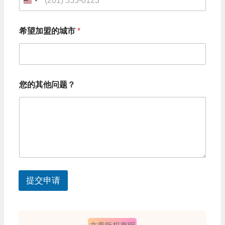
U
您
的
n
电
希望加盟的城市
*
i
话
您
t
的
e
电
话
d
您的其他问题？
S
t
a
t
e
s
提交申请
+
1