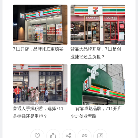
711开店，品牌托底更稳妥
背靠大品牌开店，711是创
业捷径还是负担？
普通人手握积蓄，选择711
背靠成熟品牌，711开店
是捷径还是重担？
少走创业弯路