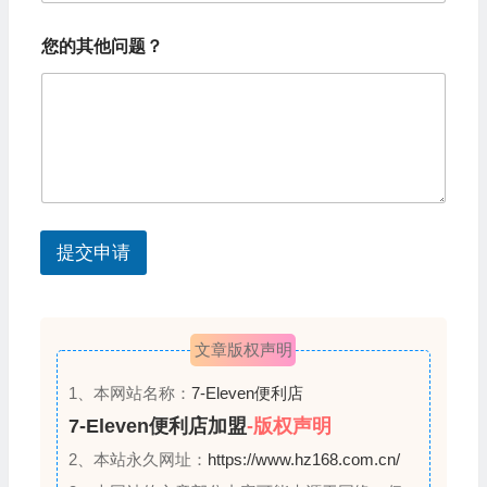
e
您
d
您的其他问题？
的
S
电
话
t
您
的
a
姓
t
名
您
e
的
s
姓
提交申请
名
+
1
文章版权声明
1、本网站名称：
7-Eleven便利店
7-Eleven便利店加盟
-版权声明
2、本站永久网址：
https://www.hz168.com.cn/