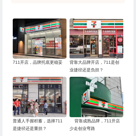
711开店，品牌托底更稳妥
背靠大品牌开店，711是创
业捷径还是负担？
普通人手握积蓄，选择711
背靠成熟品牌，711开店
是捷径还是重担？
少走创业弯路