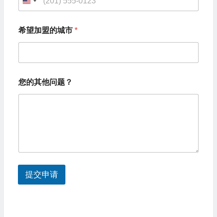
U
您
的
n
姓
希望加盟的城市
*
i
名
希
t
望
e
加
盟
d
的
您的其他问题？
城
S
市
t
a
t
e
s
提交申请
+
1