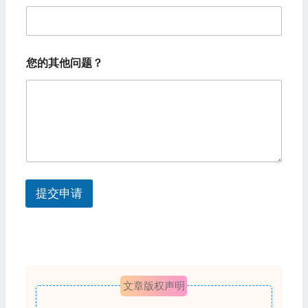
t
e
希
d
您的其他问题？
望
S
加
盟
t
的
城
a
市
t
您
的
e
其
s
他
提交申请
问
+
题
1
？
您
的
其
他
文章版权声明
问
题