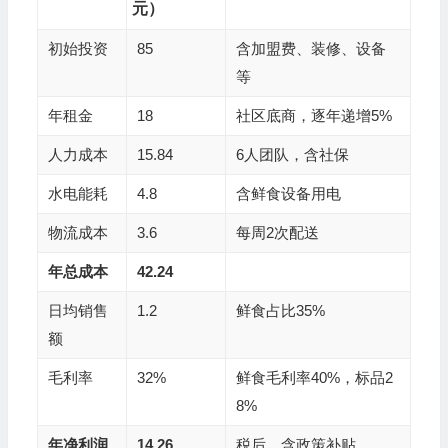
元）
初始投资
85
含加盟费、装修、设备
等
年租金
18
社区底商，逐年递增5%
人力成本
15.84
6人团队，含社保
水电能耗
4.8
含鲜食设备用电
物流成本
3.6
每周2次配送
年总成本
42.24
日均销售
1.2
鲜食占比35%
额
毛利率
32%
鲜食毛利率40%，标品2
8%
年净利润
14.26
税后，含政策补贴