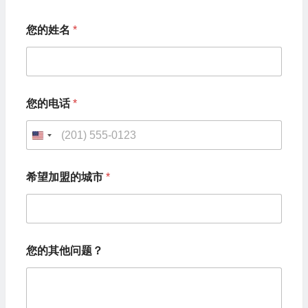
您的姓名
*
*
您的电话
*
您
的
其
U
他
问
n
题
希望加盟的城市
*
i
？
您
t
的
e
电
话
d
您的其他问题？
S
t
a