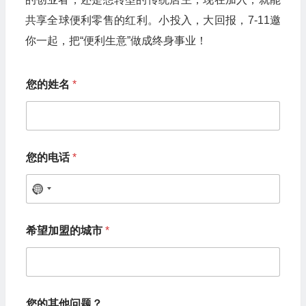
共享全球便利零售的红利。小投入，大回报，7-11邀
你一起，把“便利生意”做成终身事业！
您
您的姓名
*
的
其
他
问
题
？
您的电话
*
您
的
姓
N
名
o
*
希望加盟的城市
*
c
o
u
n
您的其他问题？