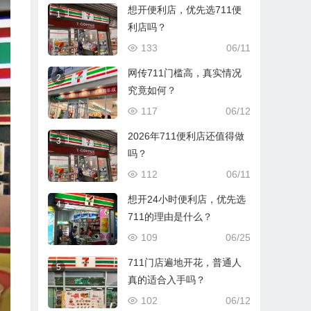
想开便利店，优先选711便
1
利店吗？
133
06/11
网传711门槛高，真实情况
2
究竟如何？
117
06/12
2026年711便利店还值得做
3
吗？
112
06/11
想开24小时便利店，优先选
4
711的理由是什么？
109
06/25
711门店遍地开花，普通人
5
真的适合入手吗？
102
06/12