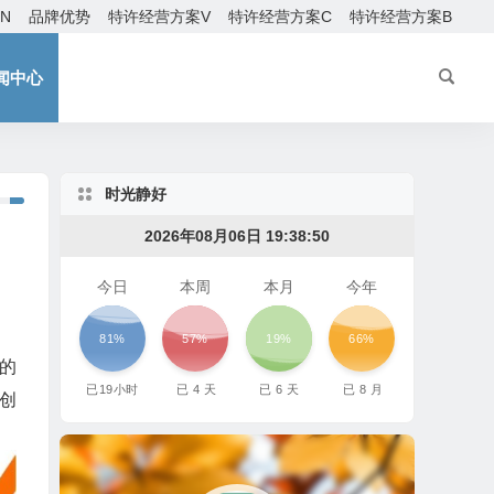
EN
品牌优势
特许经营方案V
特许经营方案C
特许经营方案B
闻中心
时光静好
2026年08月06日 19:38:53
今日
本周
本月
今年
81%
57%
19%
66%
的
已
19
小时
已
4
天
已
6
天
已
8
月
创