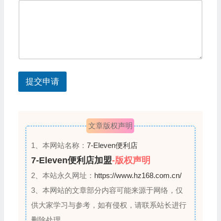
他
t
问
题
a
？
t
您
的
e
姓
s
名
提交申请
您
+
的
1
姓
名
文章版权声明
1、本网站名称：
7-Eleven便利店
7-Eleven便利店加盟
-版权声明
2、本站永久网址：
https://www.hz168.com.cn/
3、本网站的文章部分内容可能来源于网络，仅
供大家学习与参考，如有侵权，请联系站长进行
删除处理。