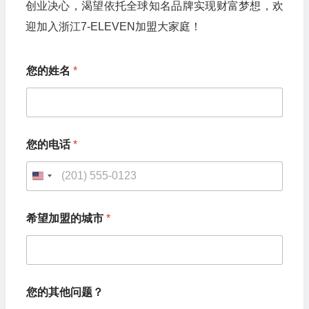
创业决心，渴望依托全球知名品牌实现财富梦想，欢
迎加入浙江7-ELEVEN加盟大家庭！
您的姓名
*
您的电话
*
U
n
希望加盟的城市
*
i
t
e
您
d
您的其他问题？
的
S
其