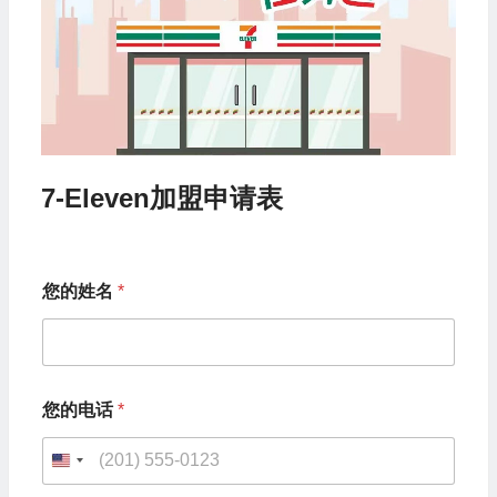
7-Eleven加盟申请表
您的姓名
*
您
您的电话
*
的
电
话
U
希