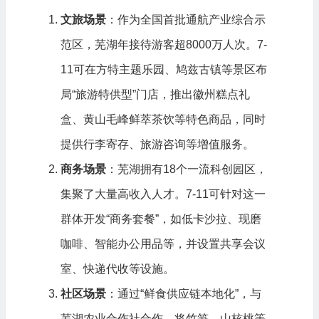
文旅场景
：作为全国首批通航产业综合示
范区，芜湖年接待游客超8000万人次。7-
11可在方特主题乐园、鸠兹古镇等景区布
局“旅游特供型”门店，推出徽州糕点礼
盒、黄山毛峰鲜萃茶饮等特色商品，同时
提供行李寄存、旅游咨询等增值服务。
商务场景
：芜湖拥有18个一流科创园区，
集聚了大量高收入人才。7-11可针对这一
群体开发“商务套餐”，如低卡沙拉、现磨
咖啡、智能办公用品等，并设置共享会议
室、快递代收等设施。
社区场景
：通过“鲜食供应链本地化”，与
芜湖农业合作社合作，将竹笋、山核桃等