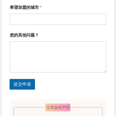
望
n
加
希望加盟的城市
*
i
盟
的
t
城
e
市
希
d
望
您的其他问题？
加
S
盟
t
的
城
a
市
t
e
s
提交申请
+
1
文章版权声明