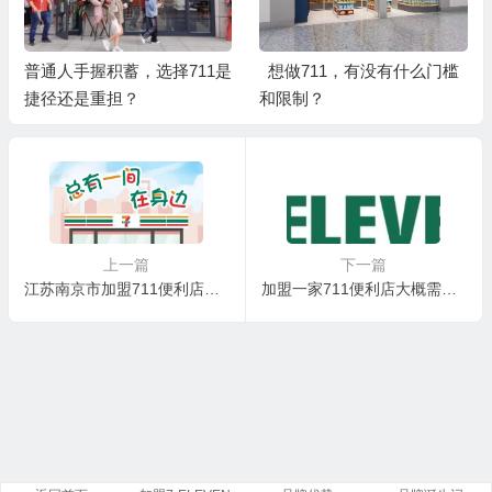
，选择711是
想做711，有没有什么门槛
普通人想做零售，
？
和限制？
的能少操心吗？
上一篇
下一篇
江苏南京市加盟711便利店需要多少钱？ 江苏怎么加盟711便利店？加盟条件有哪些？
加盟一家711便利店大概需要多少钱？江苏省怎么申请开一家711便利店？