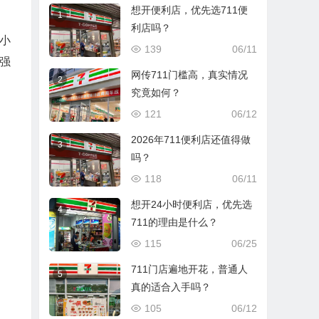
想开便利店，优先选711便
1
利店吗？
小
139
06/11
强
网传711门槛高，真实情况
2
究竟如何？
121
06/12
2026年711便利店还值得做
3
吗？
118
06/11
想开24小时便利店，优先选
4
711的理由是什么？
115
06/25
711门店遍地开花，普通人
5
真的适合入手吗？
105
06/12