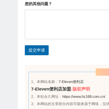
n
市
您的其他问题？
您
t
的
r
姓
名
y
您
的
s
其
e
他
问
l
题
提交申请
e
？
c
t
e
d
1、本网站名称：
7-Eleven便利店
7-Eleven便利店加盟
-版权声明
2、本站永久网址：
https://www.hz168.com.cn/
3、本网站的文章部分内容可能来源于网络，仅