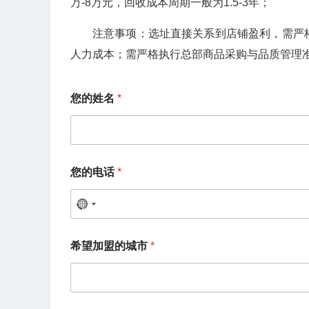
万-8万元，回收成本周期一般为1.5-3年；
注意事项：选址直接关系到店铺盈利，需严
人力成本；需严格执行总部商品采购与品质管理
您的姓名
*
您的电话
*
N
o
希
希望加盟的城市
*
望
c
加
o
盟
的
u
城