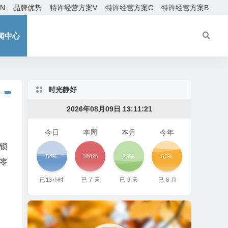
EN
品牌优势
特许经营方案V
特许经营方案C
特许经营方案B
闻中心
时光静好
2026年08月09日 13:11:23
今日
本周
本月
今年
锁
54%
100%
29%
66%
零
已
13
小时
已
7
天
已
9
天
已
8
月