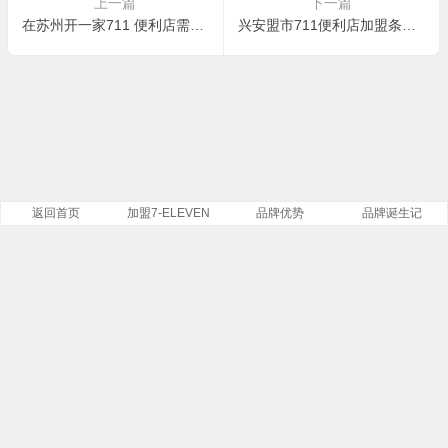
上一篇
下一篇
在苏州开一家711 便利店需要多少费用？江苏苏州怎么申请加盟711便利店？
兴安盟市711便利店加盟条件及费用，内蒙古可以加盟711便利店吗？
返回首页
加盟7-ELEVEN
品牌优势
品牌诞生记
Copyright ©
7-Eleven
便利店有限公司 版权所有.