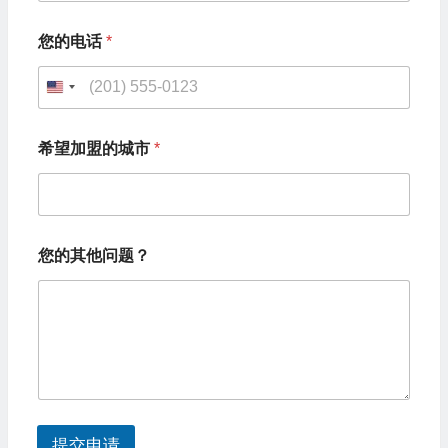
您的电话
*
U
n
希望加盟的城市
*
i
t
e
希
d
您的其他问题？
望
S
加
盟
t
的
城
a
市
t
*
您
e
的
s
电
提交申请