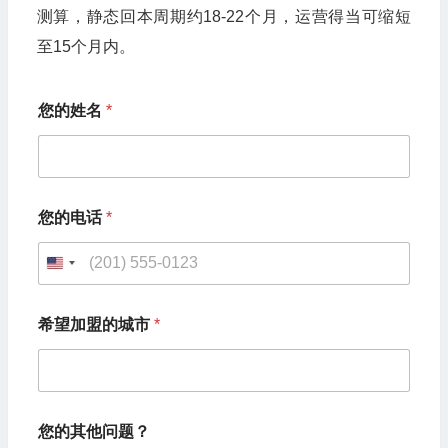
测算，静态回本周期约18-22个月，运营得当可缩短
至15个月内。
您的姓名
*
*
您的电话
*
您
的
电
U
话
您
n
的
希望加盟的城市
*
i
电
话
t
e
d
您的其他问题？