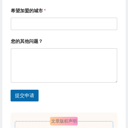
的
n
其
希望加盟的城市
*
i
他
问
t
题
e
？
您
d
的
您的其他问题？
其
S
他
t
问
题
a
？
t
e
s
提交申请
+
1
文章版权声明