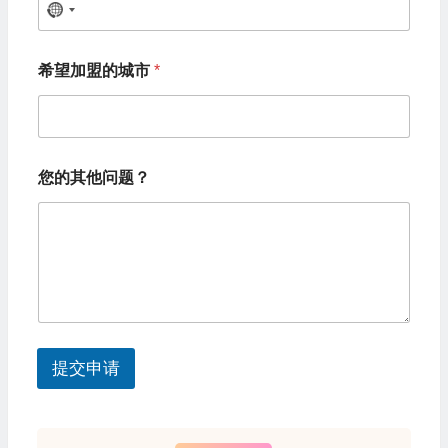
N
o
*
希望加盟的城市
*
您
c
的
o
姓
名
u
希
n
望
您的其他问题？
加
t
盟
r
的
城
y
市
s
e
l
提交申请
e
c
t