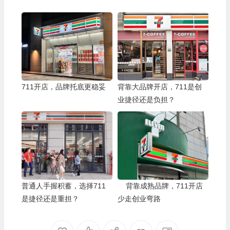
711开店，品牌托底更稳妥
背靠大品牌开店，711是创
业捷径还是负担？
普通人手握积蓄，选择711
背靠成熟品牌，711开店
是捷径还是重担？
少走创业弯路