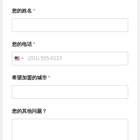
您
您的姓名
*
的
其
他
问
题
？
您的电话
*
*
希
望
U
加
n
盟
的
希望加盟的城市
*
i
城
市
t
e
d
您的其他问题？
S
t
a