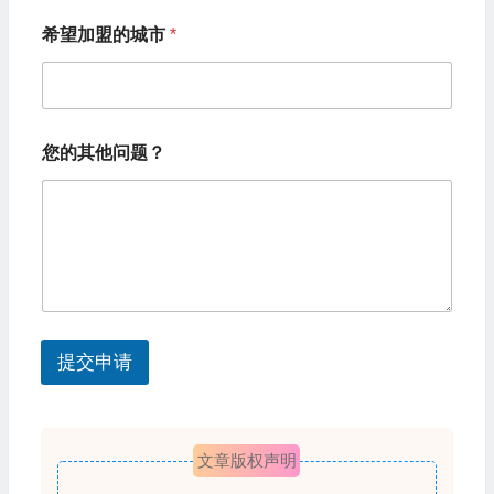
城
o
市
希望加盟的城市
*
c
希
望
o
加
u
盟
的
n
城
您的其他问题？
t
市
您
r
的
其
y
他
s
问
题
e
？
l
提交申请
e
c
t
文章版权声明
e