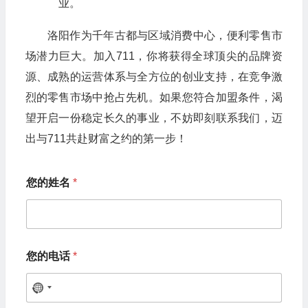
业。
洛阳作为千年古都与区域消费中心，便利零售市
场潜力巨大。加入711，你将获得全球顶尖的品牌资
源、成熟的运营体系与全方位的创业支持，在竞争激
烈的零售市场中抢占先机。如果您符合加盟条件，渴
望开启一份稳定长久的事业，不妨即刻联系我们，迈
出与711共赴财富之约的第一步！
您的姓名
*
希
您的电话
*
望
加
盟
N
的