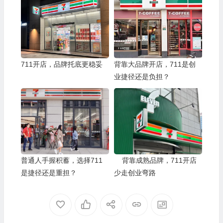
711开店，品牌托底更稳妥
背靠大品牌开店，711是创
业捷径还是负担？
普通人手握积蓄，选择711
背靠成熟品牌，711开店
是捷径还是重担？
少走创业弯路