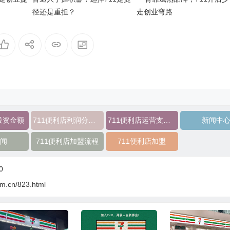
径还是重担？
走创业弯路
投资金额
711便利店利润分成模式
711便利店运营支持政策
新闻中
闻
711便利店加盟流程
711便利店加盟
0
om.cn/823.html