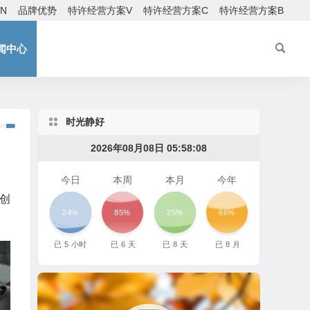
EN
品牌优势
特许经营方案V
特许经营方案C
特许经营方案B
闻中心
时光静好
2026年08月08日 05:58:10
今日
本周
本月
今年
创
24%
85%
25%
66%
已
5
小时
已
6
天
已
8
天
已
8
月