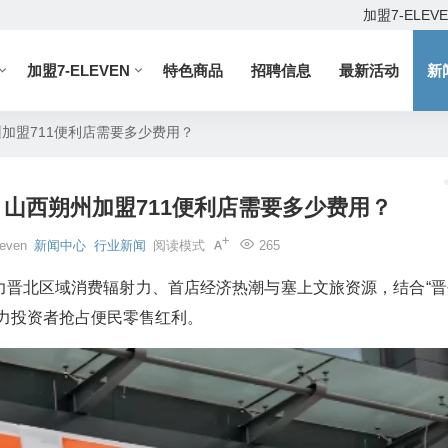
加盟7-ELEV
加盟7-ELEVEN
特色商品
招聘信息
最新活动
新
州加盟711便利店需要多少费用？
，山西朔州加盟711便利店需要多少费用？
leven
新闻中心
行业新闻
阅读模式
265
力晋北区域消费辐射力、首店经济热潮与塞上文旅资源，结合“晋
力投资者抢占便民零售红利。