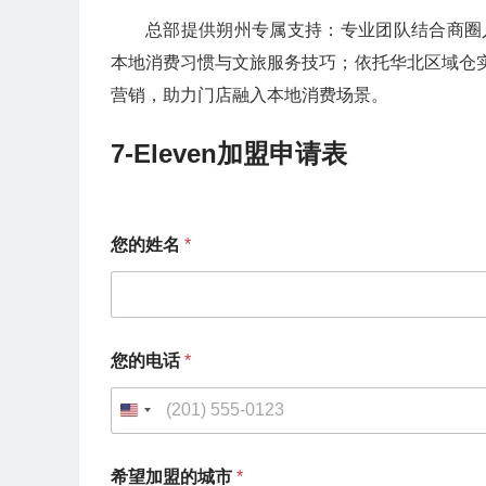
总部提供朔州专属支持：专业团队结合商圈
本地消费习惯与文旅服务技巧；依托华北区域仓实
营销，助力门店融入本地消费场景。
7-Eleven加盟申请表
您的姓名
*
您的电话
*
U
n
您
希望加盟的城市
*
的
i