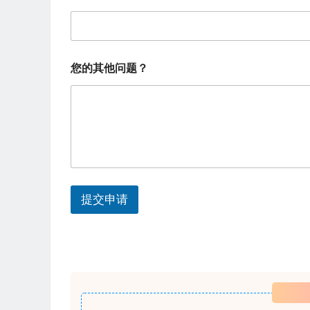
姓
t
名
*
e
您
d
的
您的其他问题？
电
S
话
t
a
t
e
s
提交申请
+
1