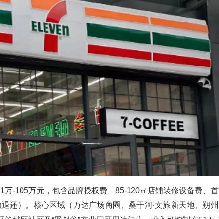
万-105万元，包含品牌授权费、85-120㎡店铺装修设备费、
额退还）。核心区域（万达广场商圈、桑干河·文旅新天地、朔州