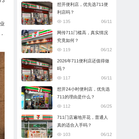
73
想开便利店，优先选711便
1
利店吗？
135
06/11
业
网传711门槛高，真实情况
，
2
究竟如何？
119
06/12
2026年711便利店还值得做
3
吗？
117
06/11
想开24小时便利店，优先选
4
711的理由是什么？
112
06/25
711门店遍地开花，普通人
5
真的适合入手吗？
103
06/12