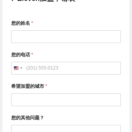
您的姓名
*
您的电话
*
U
n
您
希望加盟的城市
*
的
i
其
t
他
问
e
题
d
？
您的其他问题？
您
S
的