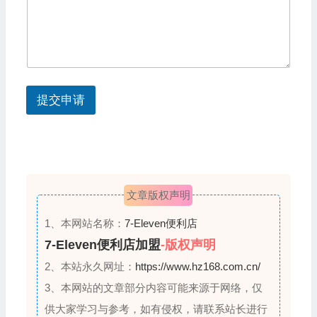
其
t
他
a
问
题
t
？
e
您
的
s
其
提交申请
+
他
问
1
题
？
文章版权声明
1、本网站名称：
7-Eleven便利店
7-Eleven便利店加盟
-版权声明
2、本站永久网址：
https://www.hz168.com.cn/
3、本网站的文章部分内容可能来源于网络，仅
供大家学习与参考，如有侵权，请联系站长进行