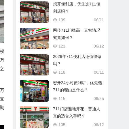
想开便利店，优先选711便
1
利店吗？
139
06/11
网传711门槛高，真实情况
2
究竟如何？
121
06/12
权
2026年711便利店还值得做
3
万
吗？
元之
118
06/11
想开24小时便利店，优先选
4
711的理由是什么？
 万
115
06/25
于支
期
711门店遍地开花，普通人
5
真的适合入手吗？
105
06/12