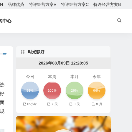
EN
品牌优势
特许经营方案V
特许经营方案C
特许经营方案B
闻中心
时光静好
2026年08月09日 12:28:07
今日
本周
本月
今年
选
51%
100%
29%
66%
好
面
已
12
小时
已
7
天
已
9
天
已
8
月
规