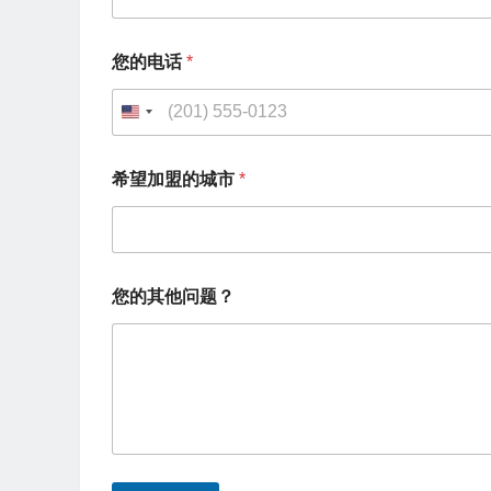
*
*
您的电话
*
U
n
希望加盟的城市
*
i
t
e
d
您的其他问题？
S
t
a
t
e
s