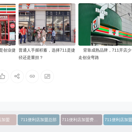
1是创业捷
普通人手握积蓄，选择711是捷
背靠成熟品牌，711开店少
径还是重担？
走创业弯路
店加盟
711便利店加盟总部
711便利店加盟费用明细