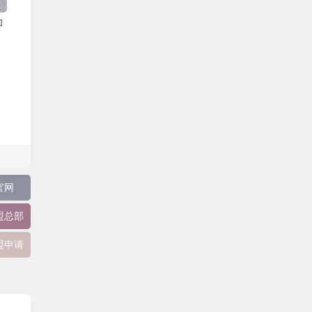
和
官网
盟总部
盟申请