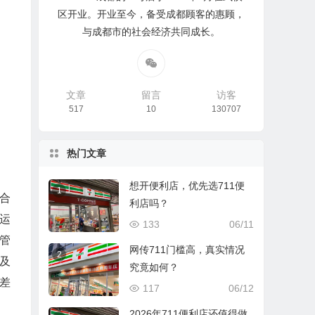
区开业。开业至今，备受成都顾客的惠顾，
与成都市的社会经济共同成长。
文章
留言
访客
517
10
130707
热门文章
想开便利店，优先选711便
1
合
利店吗？
运
133
06/11
管
网传711门槛高，真实情况
2
及
究竟如何？
差
117
06/12
2026年711便利店还值得做