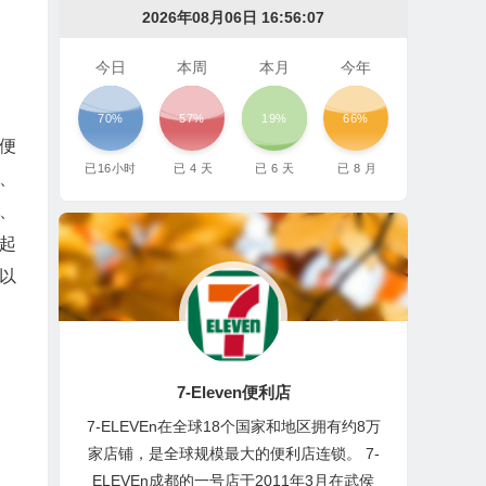
2026年08月06日 16:56:09
今日
本周
本月
今年
70%
57%
19%
66%
便
已
16
小时
已
4
天
已
6
天
已
8
月
、
、
起
以
7-Eleven便利店
7-ELEVEn在全球18个国家和地区拥有约8万
家店铺，是全球规模最大的便利店连锁。 7-
ELEVEn成都的一号店于2011年3月在武侯