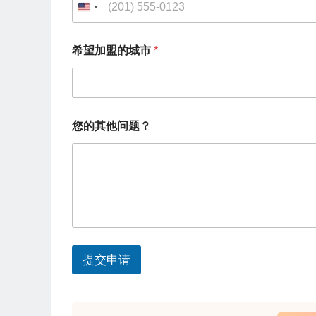
U
n
您
希望加盟的城市
*
的
i
电
t
话
您
e
的
d
电
您的其他问题？
话
S
*
t
a
t
e
s
提交申请
+
1