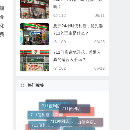
3
吗？
甜
112
06/11
食
化
想开24小时便利店，优先选
4
711的理由是什么？
费
109
06/25
711门店遍地开花，普通人
5
真的适合入手吗？
102
06/12
热门标签
711便利店加盟咨询
711便利店运营支持政策
711便利店加盟
711便利店加盟流程
711便利店加盟总部
711便利店投资金额
711便利店
711便利店加盟费及条件
711便利店加盟条件
711便利店加盟费