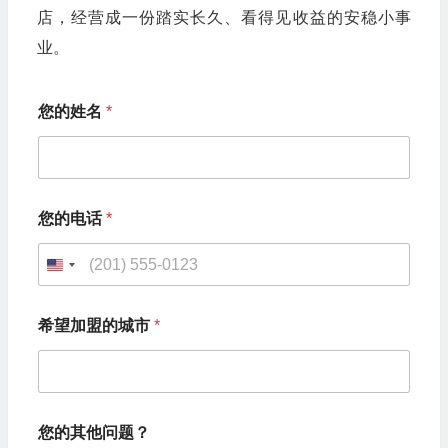
店，经营成一份踏实长久、看得见收益的安稳小事
业。
您的姓名
*
*
您的电话
*
您
的
其
U
他
问
n
题
希望加盟的城市
*
i
？
*
t
e
d
您的其他问题？