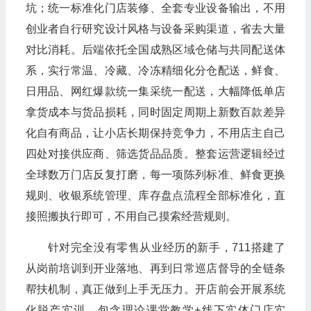
坑；统一标准化门店装修、全套专业设备输出，不用
创业者自行研究设计风格与设备采购渠道，省去大量
对比消耗。后端依托全国成熟区域仓储与共同配送体
系，实行常温、冷藏、冷冻精细化分仓配送，鲜食、
日用品、网红爆款统一集采统一配送，大幅降低单店
拿货成本与货品损耗，同时固定周期上新数百款差异
化自有商品，让小店长期保持竞争力，不用店主自己
四处对接供应商、筛选货品品质。整套运营逻辑经过
全球数万门店反复打磨，每一项陈列标准、鲜食更换
规则、收银系统管理、库存盘点流程全部标准化，直
接照搬执行即可，不用自己摸索经营规则。
针对完全没有零售从业经历的新手，711搭建了
从岗前培训到开业落地、再到日常巡店督导的全链条
帮扶机制，真正做到上手无压力。开店前会开展系统
化脱产实训，包含理论课堂教学+线下实体门店实