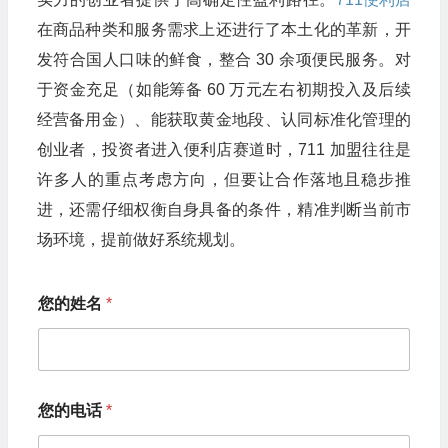
在商品种类和服务需求上还进行了本土化的革新，开
发符合国人口味的鲜食，整合 30 余项便民服务。对
于资金充足（如能筹备 60 万元左右初期投入及后续
经营备用金）、能获取黄金地段、认同标准化管理的
创业者，投资者进入便利店赛道时，711 加盟往往是
许多人的重点考虑方向，但要让合作落地且稳步推
进，还需仔细权衡自身具备的条件，精准判断当前市
场环境，提前做好系统规划。
*
您的姓名
*
您
的
姓
名
您
的
您的电话
*
电
话