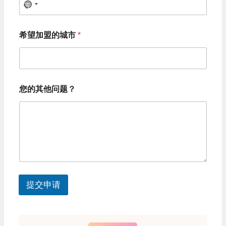
N
o
希望加盟的城市
*
c
o
u
n
您的其他问题？
t
r
y
s
e
l
提交申请
e
c
t