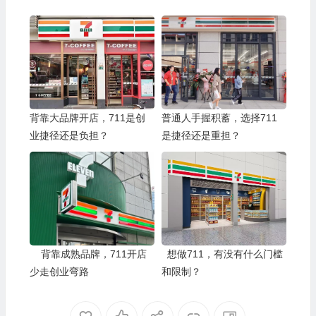
背靠大品牌开店，711是创
普通人手握积蓄，选择711
业捷径还是负担？
是捷径还是重担？
背靠成熟品牌，711开店
想做711，有没有什么门槛
少走创业弯路
和限制？