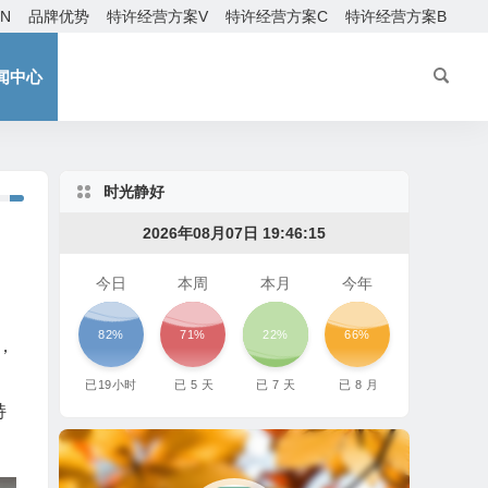
EN
品牌优势
特许经营方案V
特许经营方案C
特许经营方案B
闻中心
时光静好
2026年08月07日 19:46:17
今日
本周
本月
今年
82%
71%
22%
66%
，
。
已
19
小时
已
5
天
已
7
天
已
8
月
持