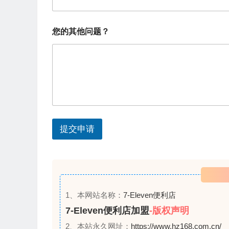
加
u
盟
的
n
城
您的其他问题？
t
市
希
r
望
加
y
盟
s
的
城
e
市
l
提交申请
e
c
t
e
d
1、本网站名称：
7-Eleven便利店
7-Eleven便利店加盟
-版权声明
2、本站永久网址：
https://www.hz168.com.cn/