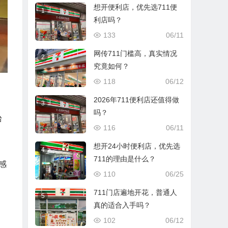
想开便利店，优先选711便
1
利店吗？
133
06/11
网传711门槛高，真实情况
2
究竟如何？
118
06/12
2026年711便利店还值得做
3
吗？
台
116
06/11
想开24小时便利店，优先选
，
4
711的理由是什么？
感
110
06/25
711门店遍地开花，普通人
5
真的适合入手吗？
102
06/12