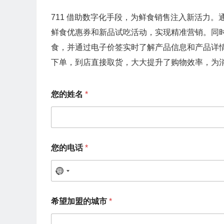
711 借助数字化手段，为鲜食销售注入新活力。通过
鲜食优惠券和新品试吃活动，实现精准营销。同
食，并通过电子价签实时了解产品信息和产品详情。
下单，到店直接取货，大大提升了购物效率，为
您的姓名
*
您
您的电话
*
的
其
他
N
问
题
o
？
希望加盟的城市
*
c
希
望
o