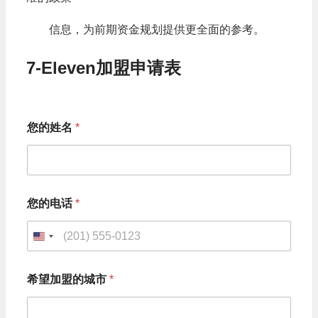
信息，为前期资金规划提供更全面的参考。
7-Eleven加盟申请表
您的姓名
*
您的电话
*
U
n
希
希望加盟的城市
*
望
i
加
t
盟