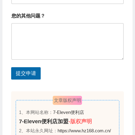
的
e
城
d
市
您的其他问题？
您
S
的
姓
t
名
a
您
的
t
姓
e
名
s
提交申请
+
1
文章版权声明
1、本网站名称：
7-Eleven便利店
7-Eleven便利店加盟
-版权声明
2、本站永久网址：
https://www.hz168.com.cn/