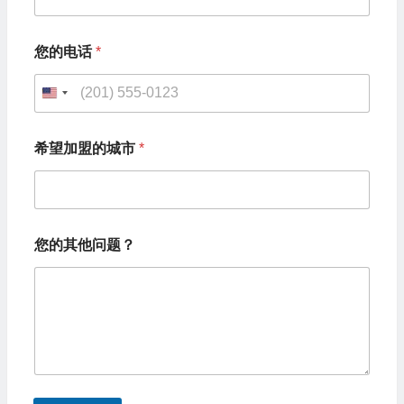
您的电话
*
U
n
*
希望加盟的城市
*
*
i
希
t
望
加
e
盟
d
的
您的其他问题？
城
S
市
t
a
t
e
s