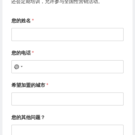
还会定期培训，允许参与全国性营销活动。
您的姓名
*
您的电话
*
N
o
您
希望加盟的城市
*
的
c
姓
o
名
您
u
的
n
电
您的其他问题？
话
t
您
r
的