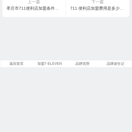
上一篇
下一篇
枣庄市711便利店加盟条件及费用，山东省可以加盟711便利店吗？
711 便利店加盟费用是多少？711便利店加盟运营成本是多少？
返回首页
加盟7-ELEVEN
品牌优势
品牌诞生记
Copyright ©
7-Eleven
便利店有限公司 版权所有.