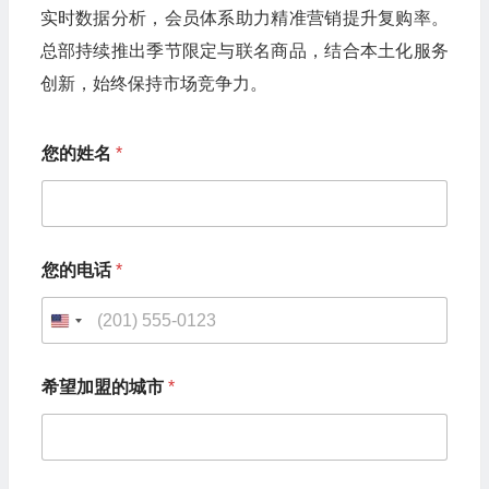
实时数据分析，会员体系助力精准营销提升复购率。
总部持续推出季节限定与联名商品，结合本土化服务
创新，始终保持市场竞争力。
您的姓名
*
您
您的电话
*
的
姓
名
U
您
的
n
电
希望加盟的城市
*
i
话
*
t
e