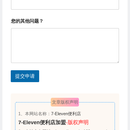
t
e
*
d
您的其他问题？
您
S
的
姓
t
名
您
a
的
t
姓
名
e
s
提交申请
+
1
文章版权声明
1、本网站名称：
7-Eleven便利店
7-Eleven便利店加盟
-版权声明