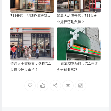
711开店，品牌托底更稳妥
背靠大品牌开店，711是创
业捷径还是负担？
普通人手握积蓄，选择711
背靠成熟品牌，711开店
是捷径还是重担？
少走创业弯路