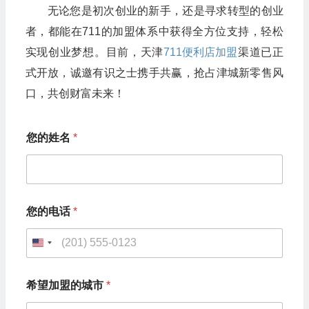
无论您是初次创业的新手，还是寻求转型的创业
者，都能在711的加盟体系中获得全方位支持，轻松
实现创业梦想。目前，天津
711便利店加盟
渠道已正
式开放，诚邀有识之士携手共赢，抢占津城新零售风
口，共创财富未来！
您的姓名
*
您的电话
*
U
n
希望加盟的城市
*
i