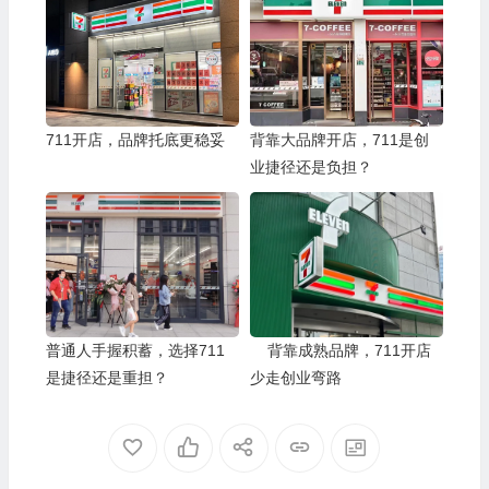
711开店，品牌托底更稳妥
背靠大品牌开店，711是创
业捷径还是负担？
普通人手握积蓄，选择711
背靠成熟品牌，711开店
是捷径还是重担？
少走创业弯路