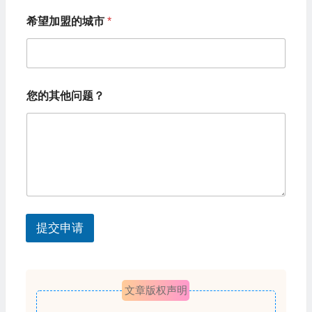
n
*
希望加盟的城市
*
*
i
希
t
望
加
e
盟
d
的
您的其他问题？
城
S
市
t
a
t
e
s
提交申请
+
1
文章版权声明