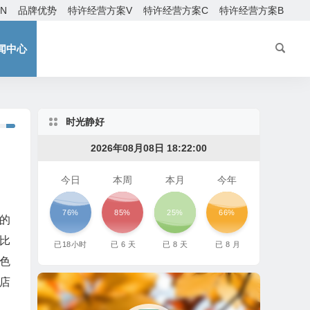
EN
品牌优势
特许经营方案V
特许经营方案C
特许经营方案B
闻中心
时光静好
2026年08月08日 18:22:02
今日
本周
本月
今年
76%
85%
25%
66%
汉的
率比
已
18
小时
已
6
天
已
8
天
已
8
月
色
店