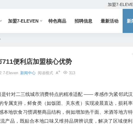
加盟7-ELEV
加盟7-ELEVEN
特色商品
招聘信息
最新活动
新
势
711便利店加盟核心优势
2
7-Eleven
新闻中心
阅读模式
313
”，而是针对二三线城市消费特点的精准适配 —— 孝感作为紧邻武
货” 的专属支持，鲜食类（如饭团、关东煮）实现凌晨直达，损耗
孝感本地饮食习惯调整商品结构，例如增加热干面、米酒等地方特
核心引流产品，既贴合本地口味又维持品牌辨识度，解决了区域便利