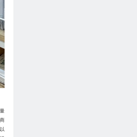
量
的商
以