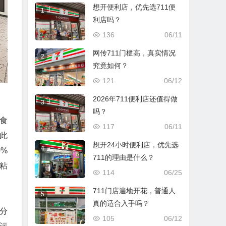
想开便利店，优先选711便
1
利店吗？
136
06/11
网传711门槛高，真实情况
2
究竟如何？
121
06/12
2026年711便利店还值得做
3
吗？
食
117
06/11
。此
想开24小时便利店，优先选
4
%
711的理由是什么？
客粘
114
06/25
711门店遍地开花，普通人
5
真的适合入手吗？
时分
105
06/12