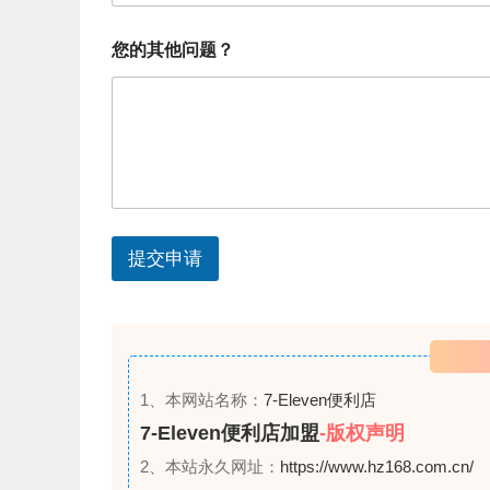
e
望
d
加
您的其他问题？
盟
S
的
城
t
市
a
您
的
t
姓
e
名
s
提交申请
+
1
1、本网站名称：
7-Eleven便利店
7-Eleven便利店加盟
-版权声明
2、本站永久网址：
https://www.hz168.com.cn/