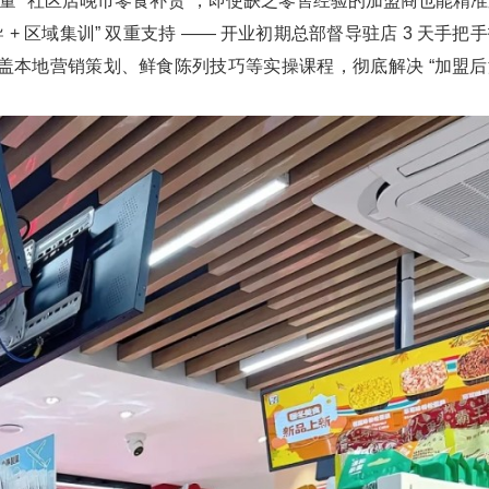
量”“社区店晚市零食补货”，即使缺乏零售经验的加盟商也能精准
+ 区域集训” 双重支持 —— 开业初期总部督导驻店 3 天手把
盖本地营销策划、鲜食陈列技巧等实操课程，彻底解决 “加盟后