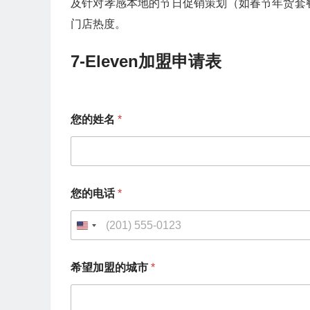
及针对孝感本地的节日促销策划（如春节年货套
门店热度。
7-Eleven加盟申请表
您的姓名
*
您的电话
*
U
n
您
希望加盟的城市
*
的
i
电
t
话
希