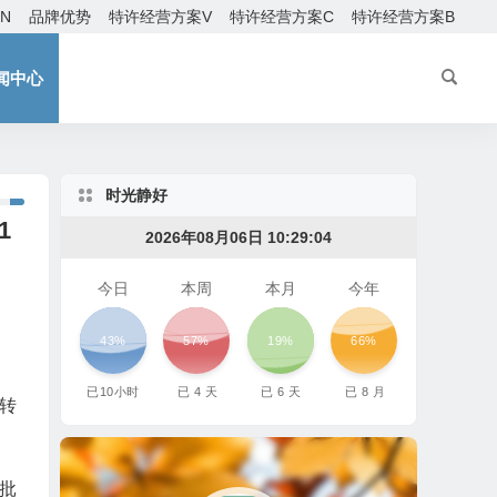
EN
品牌优势
特许经营方案V
特许经营方案C
特许经营方案B
闻中心
时光静好
1
2026年08月06日 10:29:06
今日
本周
本月
今年
43%
57%
19%
66%
已
10
小时
已
4
天
已
6
天
已
8
月
转
首批