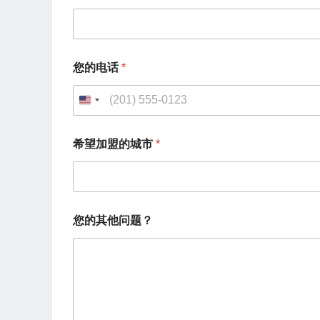
您的电话
*
U
n
希望加盟的城市
*
i
t
e
*
d
您的其他问题？
您
S
的
其
t
他
问
a
题
t
？
*