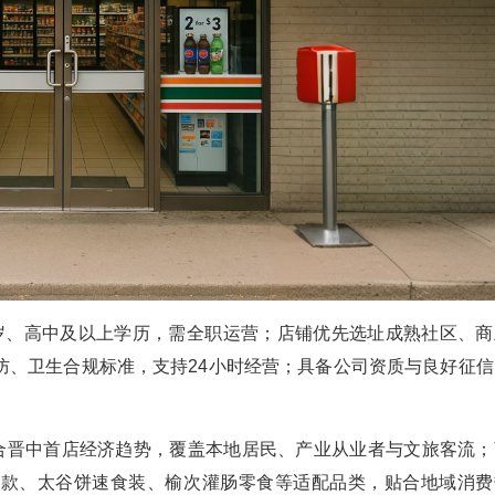
0岁、高中及以上学历，需全职运营；店铺优先选址成熟社区、商
防、卫生合规标准，支持24小时经营；具备公司资质与良好征信
契合晋中首店经济趋势，覆盖本地居民、产业从业者与文旅客流；
制款、太谷饼速食装、榆次灌肠零食等适配品类，贴合地域消费