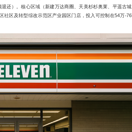
额退还）。核心区域（新建万达商圈、天美杉杉奥莱、平遥古城
城区社区及转型综改示范区产业园区门店，投入可控制在54万-7