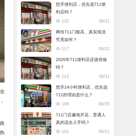
想开便利店，优先选711便
1
利店吗？
132
06/11
网传711门槛高，真实情况
2
究竟如何？
117
06/12
2026年711便利店还值得做
3
吗？
112
06/11
想开24小时便利店，优先选
4
业
711的理由是什么？
，
109
06/25
711门店遍地开花，普通人
5
真的适合入手吗？
商
101
06/12
热