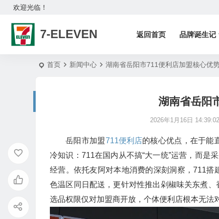
欢迎光临！
7-ELEVEN
返回首页
品牌诞生记
首页
新闻中心
湖南省岳阳市711便利店加盟核心优
湖南省岳阳市
2026年1月16日 14:39:0
岳阳市加盟
711便利店
的核心优点，在于能
冷知识：711在国内从不搞“大一统”运营，而是
经营。依托友阿对本地消费的深刻洞察，711
色温区同日配送，更针对性推出剁椒味关东煮、
选品权限仅对加盟商开放，个体便利店根本无法