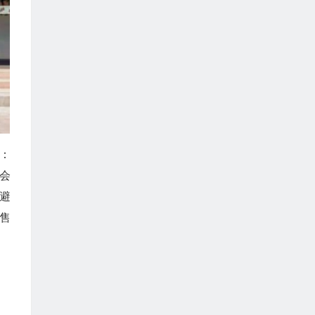
：
会
避
售