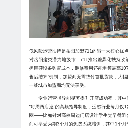
低风险运营扶持是岳阳加盟711的另一大核心优
对岳阳这类潜力地级市，711推出差异化扶持
担巨额设备购置成本，装修费用还能申领最高10
售后结算”机制，加盟商无需垫付首批货款，大
一线城市加盟商均无法享受。
专业运营指导能显著提升开店成功率，其中
“每周两店巡”的高频指导制度，远超行业每月仅
圈——比如针对高校周边门店设计学生党早餐组
商可享受为期3个月的免费系统培训，其中1个