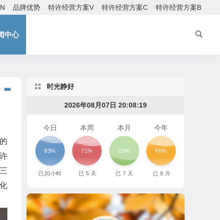
EN
品牌优势
特许经营方案V
特许经营方案C
特许经营方案B
闻中心
时光静好
2026年08月07日 20:08:21
今日
本周
本月
今年
的
83%
71%
22%
66%
许
三
已
20
小时
已
5
天
已
7
天
已
8
月
化