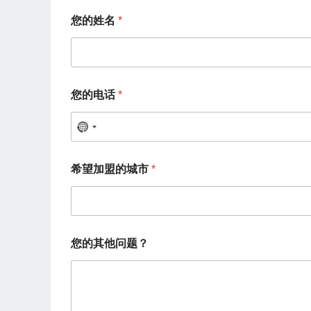
您的姓名
*
您的电话
*
N
o
希
希望加盟的城市
*
望
c
加
o
盟
的
u
城
n
市
您的其他问题？
您
t
的
r
姓
名
y
您