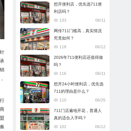
想开便利店，优先选711便
1
利店吗？
133
06/11
网传711门槛高，真实情况
2
究竟如何？
118
06/12
针
2026年711便利店还值得做
3
承
吗？
销
116
06/11
，
想开24小时便利店，优先选
4
711的理由是什么？
110
06/25
行
商
711门店遍地开花，普通人
5
盟
真的适合入手吗？
奏
102
06/12