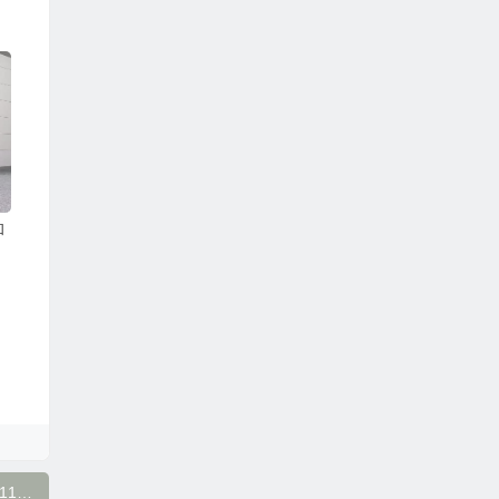
和
湖南省岳阳市711便利店加盟核心优势