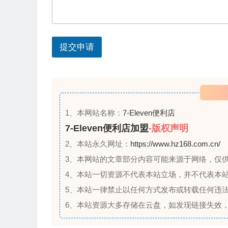
的
s
其
e
他
问
l
题
提交申请
e
？
c
t
e
d
1、本网站名称：
7-Eleven便利店
7-Eleven便利店加盟
-版权声明
2、本站永久网址：
https://www.hz168.com.cn/
3、本网站的文章部分内容可能来源于网络，仅
4、本站一切资源不代表本站立场，并不代表本
5、本站一律禁止以任何方式发布或转载任何违
6、本站资源大多存储在云盘，如发现链接失效