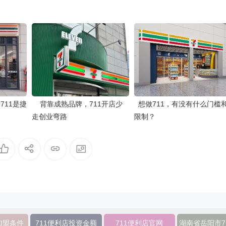
711是捷
背靠成熟品牌，711开店少
想做711，有没有什么门槛
走创业弯路
限制？
加盟条件
711便利店投资金额
711便利店官网