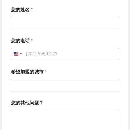
您的姓名
*
您的电话
*
U
n
希望加盟的城市
*
i
t
e
*
d
您的其他问题？
您
S
的
电
t
话
您
a