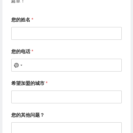
篇章！
您的姓名
*
您的电话
*
N
o
希
希望加盟的城市
*
望
c
加
o
盟
的
u
城
n
市
您的其他问题？
*
t
希
r
望