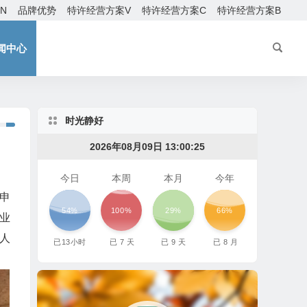
EN
品牌优势
特许经营方案V
特许经营方案C
特许经营方案B
闻中心
时光静好
2026年08月09日 13:00:27
今日
本周
本月
今年
申
54%
100%
29%
66%
业
人
已
13
小时
已
7
天
已
9
天
已
8
月