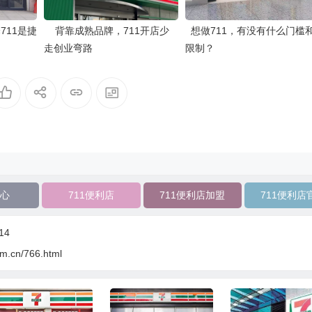
711是捷
背靠成熟品牌，711开店少
想做711，有没有什么门槛
走创业弯路
限制？
心
711便利店
711便利店加盟
711便利店
14
om.cn/766.html