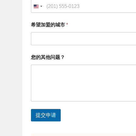
U
n
希望加盟的城市
*
i
t
e
希
d
您的其他问题？
望
S
加
盟
t
的
城
a
市
t
您
的
e
其
s
他
提交申请
问
+
题
1
？
您