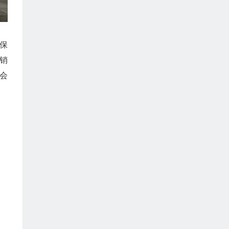
保
销
会