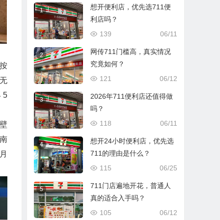
想开便利店，优先选711便
1
利店吗？
139
06/11
网传711门槛高，真实情况
2
究竟如何？
按
121
06/12
额无
5
2026年711便利店还值得做
3
吗？
118
06/11
场壁
南
想开24小时便利店，优先选
4
711的理由是什么？
月
115
06/25
711门店遍地开花，普通人
5
真的适合入手吗？
105
06/12