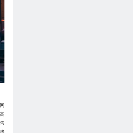
网
高
售
接