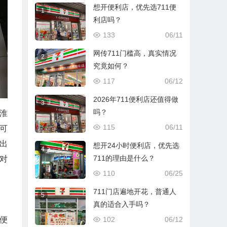
想开便利店，优先选711便
1
利店吗？
133
06/11
网传711门槛高，真实情况
2
究竟如何？
117
06/12
2026年711便利店还值得做
3
吗？
淮
115
06/11
可
出
想开24小时便利店，优先选
4
711的理由是什么？
对
110
06/25
711门店遍地开花，普通人
5
真的适合入手吗？
便
102
06/12