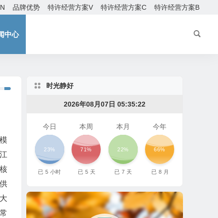
EN
品牌优势
特许经营方案V
特许经营方案C
特许经营方案B
闻中心
时光静好
2026年08月07日 05:35:23
今日
本周
本月
今年
模
23%
71%
22%
66%
江
核
已
5
小时
已
5
天
已
7
天
已
8
月
供
大
常