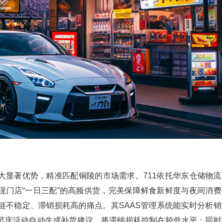
大显著优势，精准匹配铜陵的市场需求。711依托华东仓储物流
现门店“一日三配”的高频供货，完美保障鲜食新鲜度与夜间消费
链不稳定、滞销损耗高的痛点。其SAAS管理系统能实时分析销
节庆活动自动生成补货建议，将滞销损耗控制在较低水平；同时