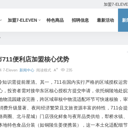
加盟7-ELEV
加盟7-ELEVEN
特色商品
招聘信息
最新活动
新
势
711便利店加盟核心优势
4
7-Eleven
新闻中心
阅读模式
235
冷知识需提前厘清。其一，711在国内实行严格的区域授权运营
心，投资者需对接华东区核心授权方提交申请，依托铜陵地处皖
地物流园建设完善，跨区域审核中物流适配环节可快速核验，审
消费升级显著、夜间经济繁荣且文旅资源丰富的特性，711会提
路商圈、北斗星城）门店强化鲜食与夜宵品类供给，犁桥水镇、
本地特色食品分装（如铜陵生姜便携装），这一本土化适配细节