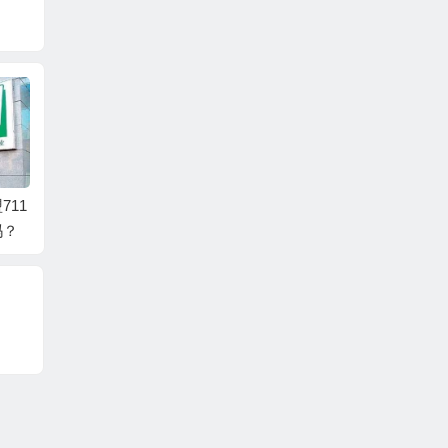
711
新手创业开711真的靠
711加盟失败率高不
加盟7
吗？
谱吗？
高？