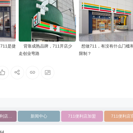
711是捷
背靠成熟品牌，711开店少
想做711，有没有什么门槛
走创业弯路
限制？
开一家711便利店需要多少钱
新闻中心
711便利店加盟
711便利店
44