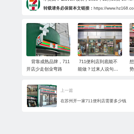
转载请务必保留本文链接：
https://www.hz168.c
店，711
背靠成熟品牌，711
711便利店到底能不
想
还是负
开店少走创业弯路
能做？过来人说句实
势
在话
上一篇
在苏州开一家711便利店需要多少钱