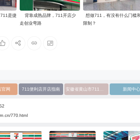
711是捷
背靠成熟品牌，711开店少
想做711，有没有什么门槛
走创业弯路
限制？
店官网
711便利店开店指南
安徽省黄山市711便利店加盟
新闻中
52
om.cn/770.html