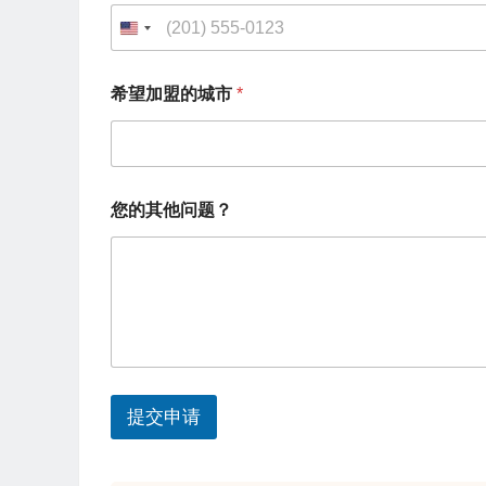
的
电
U
话
*
n
希望加盟的城市
*
i
t
e
d
您的其他问题？
S
t
a
t
e
s
提交申请
+
1