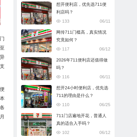
想开便利店，优先选711便
1
利店吗？
133
06/11
网传711门槛高，真实情况
2
门
究竟如何？
至
117
06/12
异
2026年711便利店还值得做
3
支
吗？
116
06/11
想开24小时便利店，优先选
便
4
711的理由是什么？
本
110
06/25
各
711门店遍地开花，普通人
月
5
真的适合入手吗？
102
06/12