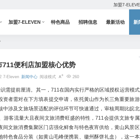
加盟7-ELEV
加盟7-ELEVEN
特色商品
招聘信息
最新活动
新
势
711便利店加盟核心优势
2
7-Eleven
新闻中心
阅读模式
260
识需提前厘清。其一，711在国内实行严格的区域授权运营模式
投资者需对在下方填表提交申请，依托黄山作为长三角重要旅游
核中涉及文旅场景适配的评估环节可快速通过，审核周期比皖北
、游客流量大且夜间文旅消费旺盛的特性，711会提供文旅专属
夜间文旅消费集聚区门店强化鲜食与特色夜宵供给，黄山风景区
地特色食品分装（如黄山毛峰便携装、徽州酥饼礼盒），这一本