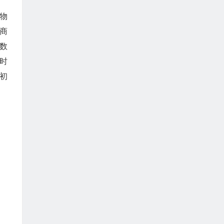
物
商
数
时
初