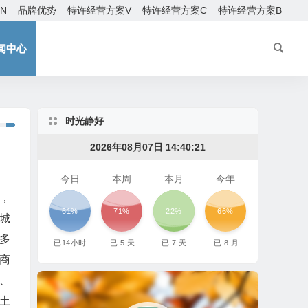
EN
品牌优势
特许经营方案V
特许经营方案C
特许经营方案B
闻中心
时光静好
2026年08月07日 14:40:23
今日
本周
本月
今年
，
61%
71%
22%
66%
城
多
已
14
小时
已
5
天
已
7
天
已
8
月
商
、
土