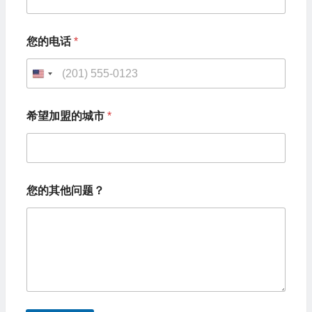
您的电话
*
U
n
希望加盟的城市
*
i
t
e
希
d
您的其他问题？
望
S
加
盟
t
的
城
a
市
t
*
您
e
的
s