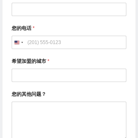
您的电话
*
U
n
希望加盟的城市
*
i
t
e
您
d
您的其他问题？
的
S
姓
名
t
您
的
a
姓
t
名
希
e