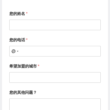
您的姓名
*
您的电话
*
N
o
希望加盟的城市
*
c
o
u
*
n
您的其他问题？
您
t
的
其
r
他