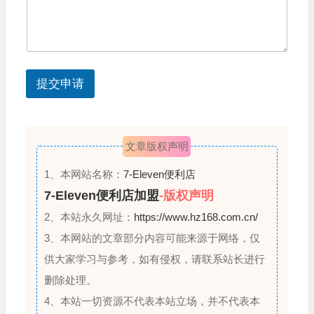
y
问
题
s
？
您
e
的
l
其
提交申请
他
e
问
c
题
？
t
文章版权声明
e
d
1、本网站名称：
7-Eleven便利店
7-Eleven便利店加盟
-版权声明
2、本站永久网址：
https://www.hz168.com.cn/
3、本网站的文章部分内容可能来源于网络，仅
供大家学习与参考，如有侵权，请联系站长进行
删除处理。
4、本站一切资源不代表本站立场，并不代表本