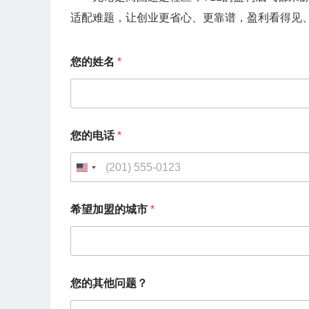
适配难题，让创业更省心、更靠谱，盈利看得见
*
您的姓名
*
您
的
其
他
问
题
您的电话
*
？
您
的
U
其
n
他
问
希望加盟的城市
*
i
题
？
t
e
d
您的其他问题？
S