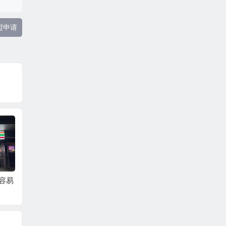
盟申请
店容易
0经验加盟711，总部
711便利店加盟指南
711
到底给多少支持？
高不高