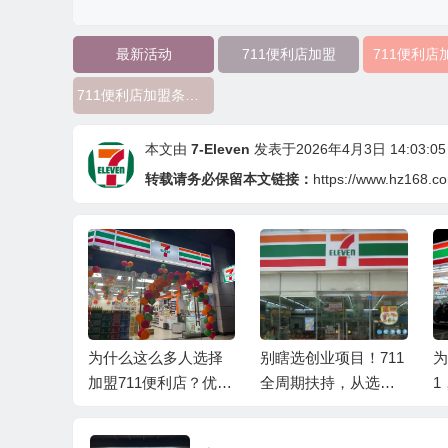
最新活动
711便利店加盟
711便利店
711便利店加盟条件有哪些
本文由
7-Eleven
发表于2026年4月3日 14:03:05
转载请务必保留本文链接：
https://www.hz168.c
地开花，普
为什么这么多人选择
别瞎选创业项目！711
为
合入手
加盟711便利店？优势
全周期扶持，从选址
1
盘点
到盈利全程托底
稳