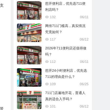
想开便利店，优先选711便
支
1
利店吗？
132
06/11
网传711门槛高，真实情况
2
究竟如何？
117
06/12
2026年711便利店还值得做
3
吗？
112
06/11
想开24小时便利店，优先选
4
711的理由是什么？
109
06/25
711门店遍地开花，普通人
5
真的适合入手吗？
101
06/12
景