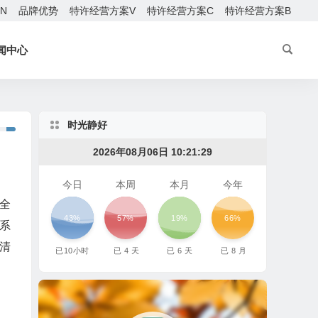
EN
品牌优势
特许经营方案V
特许经营方案C
特许经营方案B
闻中心
时光静好
2026年08月06日 10:21:30
今日
本周
本月
今年
全
43%
57%
19%
66%
系
清
已
10
小时
已
4
天
已
6
天
已
8
月