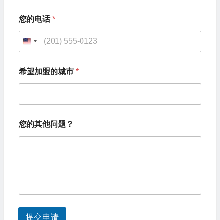
您的电话
*
U
n
您
希望加盟的城市
*
的
i
姓
t
名
您
e
的
d
其
您的其他问题？
他
S
问
题
t
？
a
*
t
e
s
提交申请