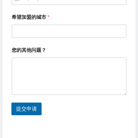
U
的
城
n
市
希望加盟的城市
*
i
*
您
t
的
e
其
他
d
问
您的其他问题？
题
S
？
t
a
t
e
s
提交申请
+
1