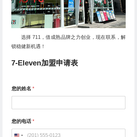
选择 711，借成熟品牌之力创业，现在联系，解
锁稳健新机遇！
7-Eleven加盟申请表
您的姓名
*
希
您的电话
*
望
加
盟